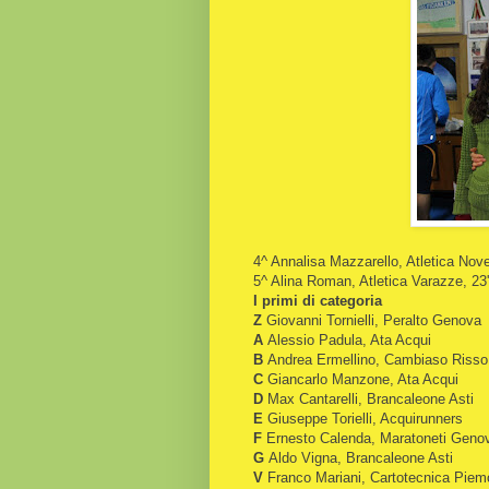
4^ Annalisa Mazzarello, Atletica Nov
5^ Alina Roman, Atletica Varazze, 23
I primi di categoria
Z
Giovanni Tornielli, Peralto Genova
A
Alessio Padula, Ata Acqui
B
Andrea Ermellino, Cambiaso Risso
C
Giancarlo Manzone, Ata Acqui
D
Max Cantarelli, Brancaleone Asti
E
Giuseppe Torielli, Acquirunners
F
Ernesto Calenda, Maratoneti Geno
G
Aldo Vigna, Brancaleone Asti
V
Franco Mariani, Cartotecnica Pie