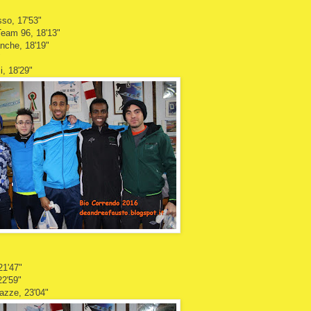
so, 17'53"
eam 96, 18'13"
nche, 18'19"
"
i, 18'29"
21'47"
22'59"
azze, 23'04"