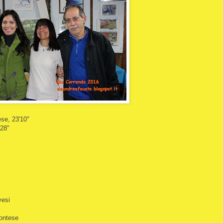
ese, 23'10"
'28"
vesi
montese