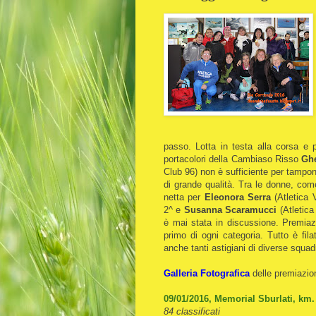
passo. Lotta in testa alla corsa e p
portacolori della Cambiaso Risso
Gh
Club 96) non è sufficiente per tampon
di grande qualità. Tra le donne, co
netta per
Eleonora Serra
(Atletica 
2^ e
Susanna Scaramucci
(Atletica
è mai stata in discussione. Premiaz
primo di ogni categoria. Tutto è fila
anche tanti astigiani di diverse squa
Galleria Fotografica
delle premiazio
09/01/2016, Memorial Sburlati, km.
84 classificati