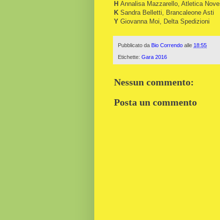
H
Annalisa Mazzarello, Atletica Nov
K
Sandra Belletti, Brancaleone Asti
Y
Giovanna Moi, Delta Spedizioni
Pubblicato da
Bio Correndo
alle
18:55
Etichette:
Gara 2016
Nessun commento:
Posta un commento