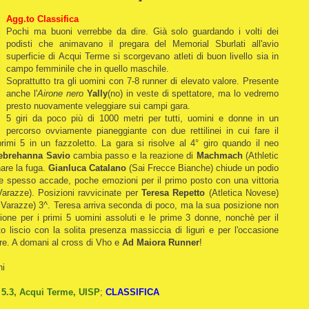
Agg.to Classifica
Pochi ma buoni verrebbe da dire. Già solo guardando i volti dei
podisti che animavano il pregara del Memorial Sburlati all'avio
superficie di Acqui Terme si scorgevano atleti di buon livello sia in
campo femminile che in quello maschile.
Soprattutto tra gli uomini con 7-8 runner di elevato valore. Presente
anche l'
Airone nero
Yally
(no) in veste di spettatore, ma lo vedremo
presto nuovamente veleggiare sui campi gara.
5 giri da poco più di 1000 metri per tutti, uomini e donne in un
percorso ovviamente pianeggiante con due rettilinei in cui fare il
rimi 5 in un fazzoletto. La gara si risolve al 4° giro quando il neo
ebrehanna Savio
cambia passo e la reazione di
Machmach
(Athletic
are la fuga.
Gianluca Catalano
(Sai Frecce Bianche) chiude un podio
me spesso accade, poche emozioni per il primo posto con una vittoria
Varazze). Posizioni ravvicinate per
Teresa Repetto
(Atletica Novese)
 Varazze) 3^. Teresa arriva seconda di poco, ma la sua posizione non
ione per i primi 5 uomini assoluti e le prime 3 donne, nonchè per il
to liscio con la solita presenza massiccia di liguri e per l'occasione
dre. A domani al cross di Vho e
Ad Maiora Runner
!
ni
 5.3, Acqui Terme, UISP
;
CLASSIFICA