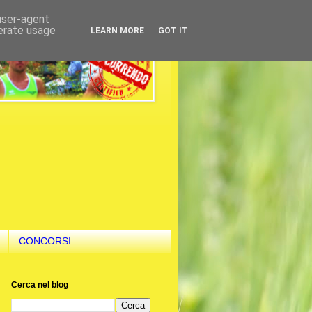
 user-agent
nerate usage
LEARN MORE
GOT IT
CONCORSI
Cerca nel blog