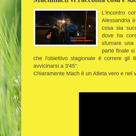
L'incontro c
Alessandria è 
cosa sia suc
dove ha cors
sfumare una 
parte finale s
che l'obiettivo stagionale è correre gli
avvicinarsi a 3'45".
Chiaramente Mach è un Atleta vero e nel v