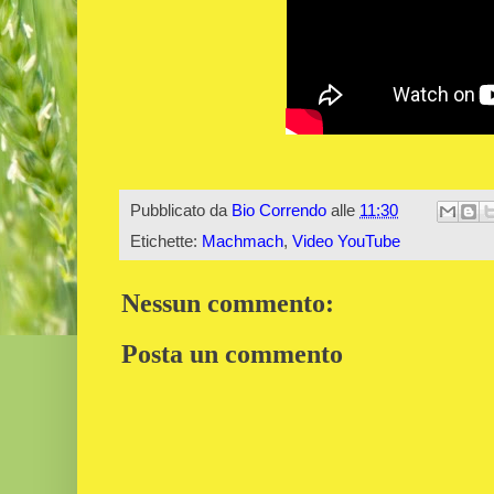
Pubblicato da
Bio Correndo
alle
11:30
Etichette:
Machmach
,
Video YouTube
Nessun commento:
Posta un commento