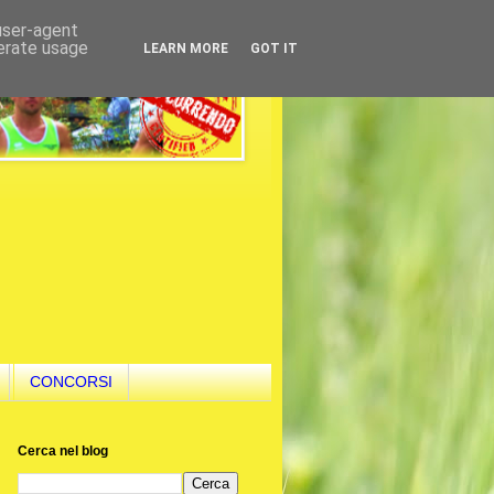
 user-agent
nerate usage
LEARN MORE
GOT IT
CONCORSI
Cerca nel blog