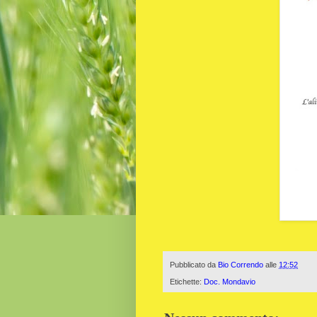
Pubblicato da
Bio Correndo
alle
12:52
Etichette:
Doc. Mondavio