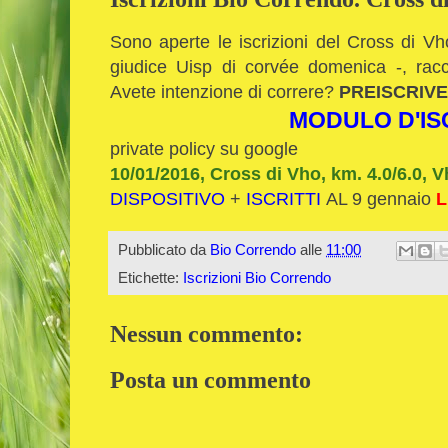
Sono aperte le iscrizioni del Cross di V
giudice Uisp di corvée domenica -, racco
Avete intenzione di correre?
PREISCRIVE
MODULO D'IS
private policy su google
10/01/2016, Cross di Vho, km. 4.0/6.0, 
DISPOSITIVO
+
ISCRITTI
AL 9 gennaio
L
Pubblicato da
Bio Correndo
alle
11:00
Etichette:
Iscrizioni Bio Correndo
Nessun commento:
Posta un commento