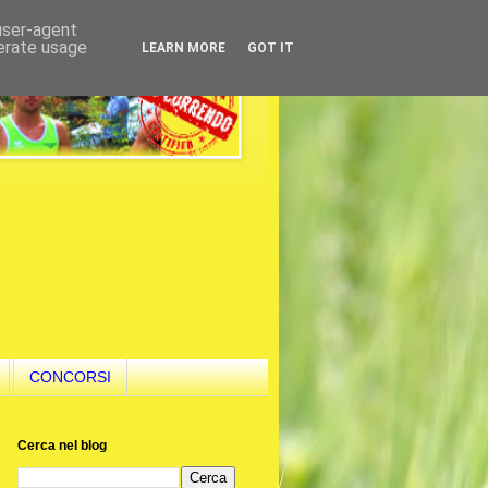
 user-agent
nerate usage
LEARN MORE
GOT IT
CONCORSI
Cerca nel blog