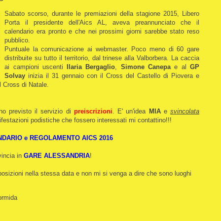
Sabato scorso, durante le premiazioni della stagione 2015, Libero
Porta il presidente dell'Aics AL, aveva preannunciato che il
calendario era pronto e che nei prossimi giorni sarebbe stato reso
pubblico.
Puntuale la comunicazione ai webmaster. Poco meno di 60 gare
distribuite su tutto il territorio, dal trinese alla Valborbera. La caccia
ai campioni uscenti
Ilaria Bergaglio
,
Simone Canepa
e al
GP
Solvay
inizia il 31 gennaio con il Cross del Castello di Piovera e
l Cross di Natale.
ho previsto il servizio di
preiscrizioni
. E' un'idea
MIA
e
svincolata
ifestazioni podistiche che fossero interessati mi contattino!!!
DARIO e REGOLAMENTO AICS 2016
vincia in
GARE ALESSANDRIA
!
osizioni nella stessa data e non mi si venga a dire che sono luoghi
ormida