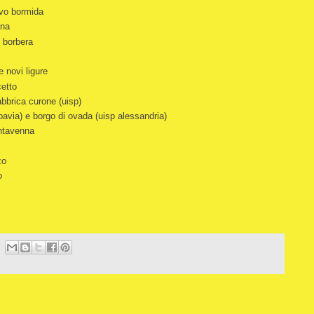
vo bormida
ana
 borbera
e novi ligure
cetto
abbrica curone (uisp)
pavia) e borgo di ovada (uisp alessandria)
antavenna
zo
o