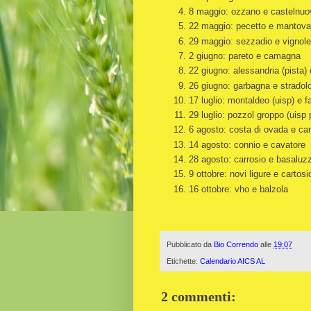
8 maggio: ozzano e castelnuo
22 maggio: pecetto e mantov
29 maggio: sezzadio e vignole
2 giugno: pareto e camagna
22 giugno: alessandria (pista) 
26 giugno: garbagna e stradol
17 luglio: montaldeo (uisp) e f
29 luglio: pozzol groppo (uisp 
6 agosto: costa di ovada e c
14 agosto: connio e cavatore
28 agosto: carrosio e basaluz
9 ottobre: novi ligure e cartosi
16 ottobre: vho e balzola
Pubblicato da
Bio Correndo
alle
19:07
Etichette:
Calendario AICS AL
2 commenti: