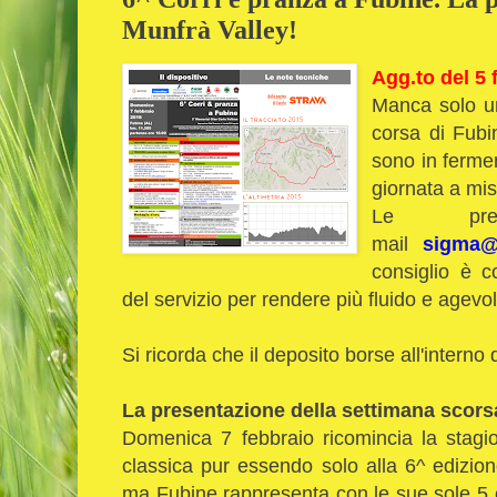
Munfrà Valley!
Agg.to del 5 f
Manca solo un
corsa di Fubi
sono in ferme
giornata a mis
Le prei
mail
sigma@f
consiglio è c
del servizio per rendere più fluido e agevole 
Si ricorda che il deposito borse all'interno
La presentazione della settimana scors
Domenica 7 febbraio ricomincia la stagi
classica pur essendo solo alla 6^ edizione.
ma Fubine rappresenta con le sue sole 5 edi