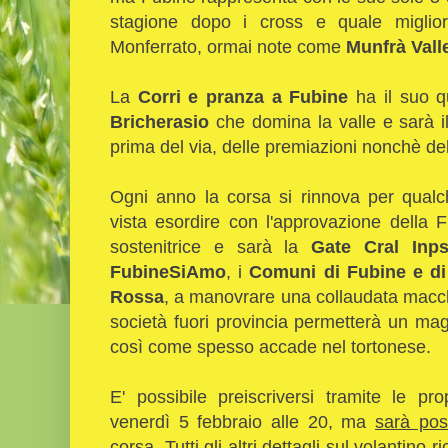
stagione dopo i cross e quale miglior
Monferrato, ormai note come
Munfrà Vall
La
Corri e pranza a Fubine
ha il suo q
Bricherasio
che domina la valle e sarà il
prima del via, delle premiazioni nonchè de
Ogni anno la corsa si rinnova per qualc
vista esordire con l'approvazione della 
sostenitrice e sarà la
Gate Cral Inp
FubineSiAmo
, i
Comuni di Fubine e di 
Rossa
, a manovrare una collaudata macch
società fuori provincia permetterà un maggi
così come spesso accade nel tortonese.
E' possibile preiscriversi tramite le pr
venerdì 5 febbraio alle 20, ma
sarà poss
corsa
. Tutti gli altri dettagli sul volantino