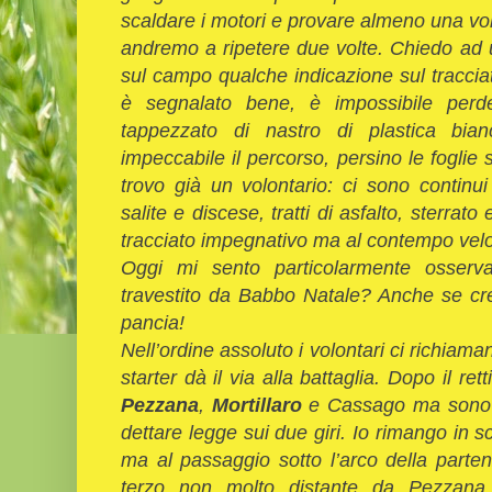
scaldare i motori e provare almeno una volt
andremo a ripetere due volte. Chiedo ad u
sul campo qualche indicazione sul traccia
è segnalato bene, è impossibile perde
tappezzato di nastro di plastica bi
impeccabile il percorso, persino le foglie
trovo già un volontario: ci sono continui
salite e discese, tratti di asfalto, sterrat
tracciato impegnativo ma al contempo velo
Oggi mi sento particolarmente osserv
travestito da Babbo Natale? Anche se cr
pancia!
Nell’ordine assoluto i volontari ci richiaman
starter dà il via alla battaglia. Dopo il ret
Pezzana
,
Mortillaro
e Cassago ma sono i 
dettare legge sui due giri. Io rimango in s
ma al passaggio sotto l’arco della parte
terzo non molto distante da Pezzana e