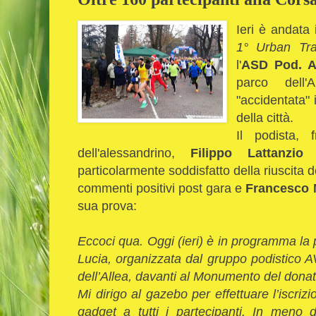
Ieri è andata
1° Urban Tra
l'
ASD Pod. A
parco dell
"accidentata" 
della città.
Il podista, 
dell'alessandrino,
Filippo Lattanzio
c
particolarmente soddisfatto della riuscita d
commenti positivi post gara e
Francesco 
sua prova:
Eccoci qua. Oggi (ieri) è in programma la
Lucia, organizzata dal gruppo podistico AV
dell’Allea, davanti al Monumento del dona
Mi dirigo al gazebo per effettuare l’iscriz
gadget a tutti i partecipanti. In meno