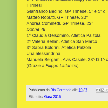
I Trinesi
Gianfranco Bedino, GP Trinese, 5° e 1° di 
Matteo Robutti, GP Trinese, 20°
Andrea Cominetti, GP Trinese, 23°
Donne 49
1^ Claudia Gelsomino, Atletica Palzola
2^ Valeria Bellan, Atletica San Marco
3^ Sabra Boldrini, Atletica Palzola
Una alessandrina
Manuela Bergami, Avis Casale, 28^ D 1^ c
(Grazie a
Filippo Lattanzio
)
Pubblicato da
Bio Correndo
alle
10:37
Etichette:
Gara 2015