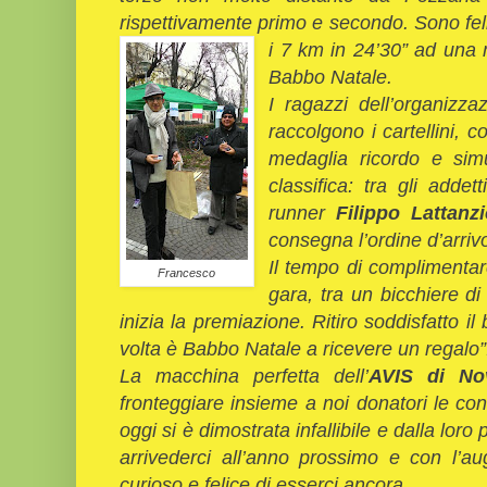
rispettivamente primo e secondo. Sono feli
i 7 km in
24’30” ad una 
Babbo Natale.
I ragazzi dell’organizz
raccolgono i cartellini, c
medaglia ricordo e simu
classifica: tra gli addet
runner
Filippo Lattanz
consegna l’ordine d’arrivo
Il tempo di complimentarc
Francesco
gara, tra un bicchiere di
inizia la premiazione. Ritiro soddisfatto i
volta è Babbo Natale a ricevere un regalo”
La macchina perfetta dell’
AVIS di No
fronteggiare insieme a noi donatori le c
oggi si è dimostrata infallibile e dalla lo
arrivederci all’anno prossimo e con l’au
curioso e felice di esserci ancora.