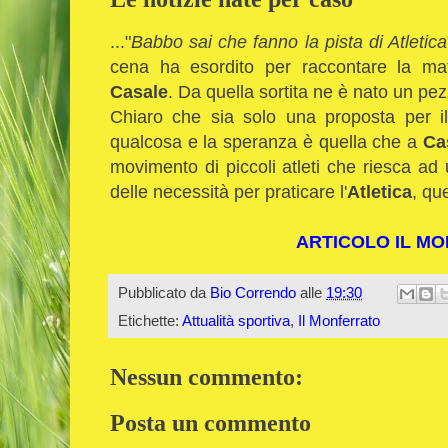
..."
Babbo sai che fanno la pista di Atletica
cena ha esordito per raccontare la matti
Casale
. Da quella sortita ne è nato un pe
Chiaro che sia solo una proposta per i
qualcosa e la speranza è quella che a
Ca
movimento di piccoli atleti che riesca ad u
delle necessità per praticare l'
Atletica
, qu
ARTICOLO IL M
Pubblicato da
Bio Correndo
alle
19:30
Etichette:
Attualità sportiva
,
Il Monferrato
Nessun commento:
Posta un commento