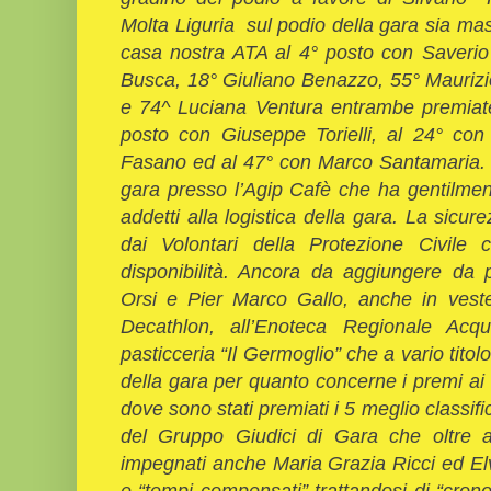
Molta Liguria sul podio della gara sia masc
casa nostra ATA al 4° posto con Saverio
Busca, 18° Giuliano Benazzo, 55° Mauri
e 74^ Luciana Ventura entrambe premiate
posto con Giuseppe Torielli, al 24° con
Fasano ed al 47° con Marco Santamaria. O
gara presso l’Agip Cafè che ha gentilment
addetti alla logistica della gara. La sicur
dai Volontari della Protezione Civile 
disponibilità. Ancora da aggiungere da p
Orsi e Pier Marco Gallo, anche in veste 
Decathlon, all’Enoteca Regionale Acqu
pasticceria “Il Germoglio” che a vario tito
della gara per quanto concerne i premi ai mi
dove sono stati premiati i 5 meglio classif
del Gruppo Giudici di Gara che oltre ai
impegnati anche Maria Grazia Ricci ed El
e “tempi compensati” trattandosi di “cron