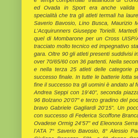
ed Ovada in Sport era anche valida 
specialità che tra gli atleti termali ha la
Saverio Bavosio, Lino Busca, Maurizio
L’Acquirunners Giuseppe Torielli. Marte
quel di Mombarone per un Cross UISP/
tracciato molto tecnico ed impegnativo stan
gara. Oltre 90 gli atleti presenti suddivisi i
over 70/65/60 con 36 partenti. Nella secon
e nella terza 25 atleti delle categorie p
successo finale. In tutte le batterie lotta 
fine il successo tra gli uomini è andato al f
Andrea Seppi con 19’40”, seconda piaz
96 Bolzano 20’07” e terzo gradino del po
bravo Gabriele Gagliardi 20’15”. Un poc
con successo di Federica Scoffone Brancal
Ovadese Ormig 24’57” ed Eleonora Serra A
l’ATA 7° Saverio Bavosio, 8° Alessio P