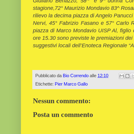
Giuliano Benazzo, 58^ e 9^ donna Conc
stagione,72° Maurizio Mondavio 83^ Rosa
rilievo la decima piazza di Angelo Panucc
Nervi, 45° Fabrizio Fasano e 57° Carlo 
piazza di Marco Mondavio UISP Al, figlio
ore 15.30 sono previste le premiazioni dei 
suggestivi locali dell’Enoteca Regionale “
Pier Marco 
Pubblicato da
Bio Correndo
alle
12:10
Etichette:
Pier Marco Gallo
Nessun commento:
Posta un commento