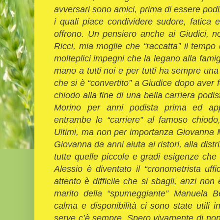
avversari sono amici, prima di essere pod
i quali piace condividere sudore, fatica
offrono. Un pensiero anche ai Giudici, n
Ricci, mia moglie che “raccatta” il tempo d
molteplici impegni che la legano alla fami
mano a tutti noi e per tutti ha sempre u
che si è “convertito” a Giudice dopo aver
chiodo alla fine di una bella carriera po
Morino per anni podista prima ed ap
entrambe le “carriere” al famoso chiodo
Ultimi, ma non per importanza Giovanna M
Giovanna da anni aiuta ai ristori, alla dist
tutte quelle piccole e gradi esigenze che
Alessio è diventato il “cronometrista uffi
attento è difficile che si sbagli, anzi n
marito della “spumeggiante” Manuela B
calma e disponibilità ci sono state utili i
serve c’è sempre. Spero vivamente di non