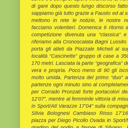
di gare dopo questo lungo discorso fatto
sappiamo già tutto grazie a Fausto ed al s
mettono in rete le notizie, le nostre 
facciamo volentieri. Domenica 6 ritorno a
competizione divenuta una “classica” e
riferiamo alla Cronoscalata Bagni Lussito
porta gli atleti da Piazzale Micheli al su
località “Cascinette” gruppo di case a
35
170 metri
. Lasciata la parte “geografica” 
vera e propria. Poco meno di 90 gli iscri
molto umida. Partenza del primo “duo” al
partenze ogni minuto sino al completamento 
per Corrado Pronzati forte portacolori 
12’07”, mentre al femminile vittoria di 
in Sport/Atl Varazze 17’04” sulla compag
Silvia Bolognesi Cambiaso Risso 17’16
piazza per Diego Picollo Ovada in Sport/
gradino del podio a favore di Silvano 