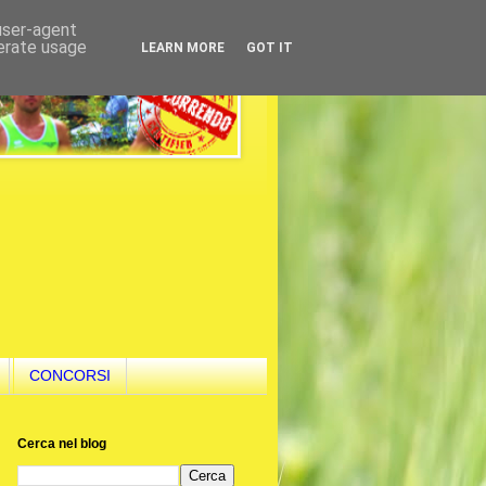
 user-agent
nerate usage
LEARN MORE
GOT IT
CONCORSI
Cerca nel blog