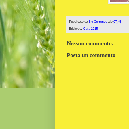
Pubblicato da
Bio Correndo
alle
07:45
Etichette:
Gara 2015
Nessun commento:
Posta un commento