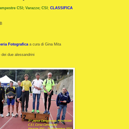
ampestre CSI; Varazze; CSI
;
CLASSIFICA
 B
leria Fotografica
a cura di Gina Mita
e dei due alessandrini