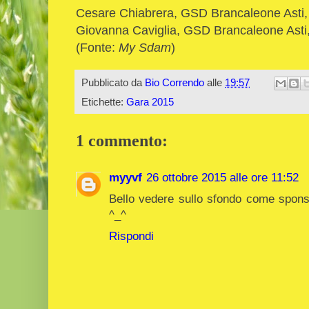
Cesare Chiabrera, GSD Brancaleone Asti, 5
Giovanna Caviglia,
GSD Brancaleone Asti, 
(Fonte:
My Sdam
)
Pubblicato da
Bio Correndo
alle
19:57
Etichette:
Gara 2015
1 commento:
myyvf
26 ottobre 2015 alle ore 11:52
Bello vedere sullo sfondo come spons
^_^
Rispondi