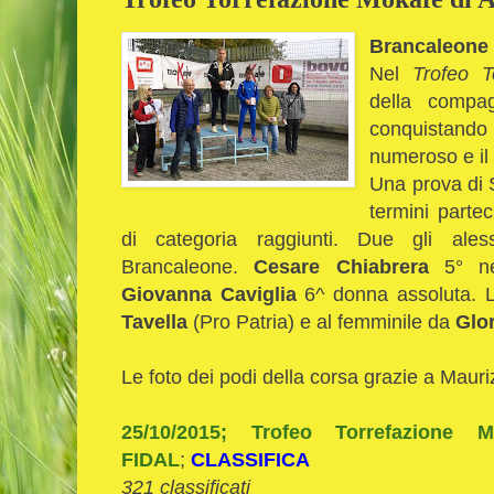
Brancaleone
Nel
Trofeo T
della compag
conquistando
numeroso e il 1
Una prova di 
termini partec
di categoria raggiunti. Due gli aless
Brancaleone.
Cesare Chiabrera
5° nel
Giovanna Caviglia
6^ donna assoluta. L
Tavella
(Pro Patria) e al femminile da
Glor
Le foto dei podi della corsa grazie a Mauri
25/10/2015; Trofeo Torrefazione 
FIDAL
;
CLASSIFICA
321 classificati