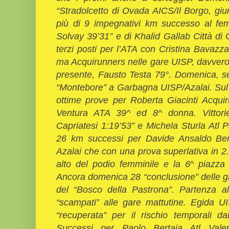
“Stradolcetto di Ovada AICS/Il Borgo, giu
più di 9 impegnativi km successo al fem
Solvay 39’31” e di Khalid Gallab Città di 
terzi posti per l’ATA con Cristina Bava
ma Acquirunners nelle gare UISP, davvero
presente, Fausto Testa 79°. Domenica, s
“Montebore” a Garbagna UISP/Azalai. Sul 
ottime prove per Roberta Giacinti Acqu
Ventura ATA 39^ ed 8^ donna. Vittor
Capriatesi 1:19’53” e Michela Sturla Atl P
26 km
successi per Davide Ansaldo Berg
Azalai che con una prova superlativa in 2.
alto del podio femminile e la 6^ piazza a
Ancora domenica 28 “conclusione” delle g
del “Bosco della Pastrona”. Partenza al
“scampati” alle gare mattutine. Egida 
“recuperata” per il rischio temporali d
Successi per Paolo Bertaia Atl Vale