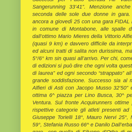
Sangerunning 33’41”. Menzione anche 
seconda delle sole due donne in gara.
ancora a giovedì 25 con una gara FIDAL n
in comune di Montabone, alle spalle di
dall’ottimo Mario Mieres della Vittorio Alf
(quasi
9 km
) e davvero difficile da interp
ed alcuni tratti di salita non durissima, m
5°/6° km sin quasi all’arrivo. Per chi, c
di edizioni si può dire che ogni volta que
di laurea” ed ogni secondo “strappato” all
grande soddisfazione. Successo sia al m
Alfieri di Asti con Jacopo Musso 32’50” 
ottima 6^ piazza per Lino Busca, 30^ p
Ventura. Sul fronte Acquirunners ottime 
rispettive categorie gli atleti presenti 
Giuseppe Torielli 18°, Mauro Nervi 25°,
59°, Stefania Russo 66^ e Danilo Dall’erba
gare con quella di Silvano d’Orba di m