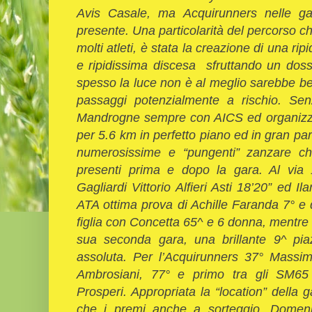
Avis Casale, ma Acquirunners nelle ga
presente. Una particolarità del percorso c
molti atleti, è stata la creazione di una ripi
e ripidissima discesa sfruttando un dos
spesso la luce non è al meglio sarebbe bene 
passaggi potenzialmente a rischio. Se
Mandrogne sempre con AICS ed organizza
per
5.6 km
in perfetto piano ed in gran par
numerosissime e “pungenti” zanzare c
presenti prima e dopo la gara. Al via 1
Gagliardi Vittorio Alfieri Asti 18’20” ed Il
ATA ottima prova di Achille Faranda 7° e
figlia con Concetta 65^ e 6 donna, mentre l
sua seconda gara, una brillante 9^ pia
assoluta. Per l’Acquirunners 37° Massi
Ambrosiani, 77° e primo tra gli SM6
Prosperi. Appropriata la “location” della 
che i premi anche a sorteggio. Domeni