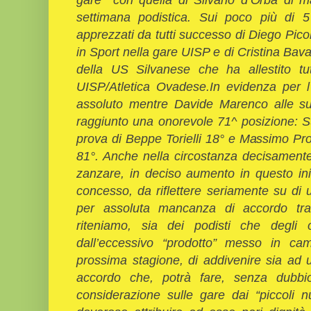
settimana podistica. Sui poco più di
5
apprezzati da tutti successo di Diego Pi
in Sport nella gare UISP e di Cristina Ba
della US Silvanese che ha allestito tu
UISP/Atletica Ovadese.In evidenza per 
assoluto mentre Davide Marenco alle su
raggiunto una onorevole 71^ posizione: S
prova di Beppe Torielli 18° e Massimo Pr
81°. Anche nella circostanza decisament
zanzare, in deciso aumento in questo ini
concesso, da riflettere seriamente su di
per assoluta mancanza di accordo tra
riteniamo, sia dei podisti che degli o
dall’eccessivo “prodotto” messo in ca
prossima stagione, di addivenire sia ad 
accordo che, potrà fare, senza dubbio,
considerazione sulle gare dai “piccoli 