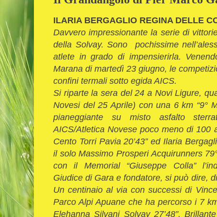
ILARIA BERGAGLIO REGINA DELLE C
Davvero impressionante la serie di vittorie 
della Solvay. Sono pochissime nell’aless
atlete in grado di impensierirla. Venend
Marana di martedì 23 giugno, le competizion
confini termali sotto egida AICS.
Si riparte la sera del
24 a
Novi Ligure, qua
Novesi del 25 Aprile) con una
6 km
“9° M
pianeggiante su misto asfalto sterra
AICS/Atletica Novese poco meno di 100 al 
Cento Torri Pavia 20’43” ed Ilaria Bergagl
il solo Massimo Prosperi Acquirunners 79°
con il Memorial “Giuseppe Colla” l’ind
Giudice di Gara e fondatore, si può dire, di
Un centinaio al via con successi di Vinc
Parco Alpi Apuane che ha percorso i
7 k
Elehanna Silvani Solvay 27’48”. Brillan