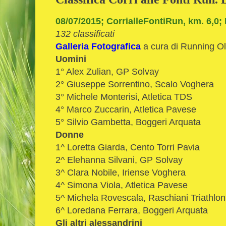
08/07/2015; CorrialleFontiRun, km. 6,0;
132 classificati
Galleria Fotografica
a cura di Running O
Uomini
1° Alex Zulian, GP Solvay
2° Giuseppe Sorrentino, Scalo Voghera
3° Michele Monterisi, Atletica TDS
4° Marco Zuccarin, Atletica Pavese
5° Silvio Gambetta, Boggeri Arquata
Donne
1^ Loretta Giarda, Cento Torri Pavia
2^ Elehanna Silvani, GP Solvay
3^ Clara Nobile, Iriense Voghera
4^ Simona Viola, Atletica Pavese
5^ Michela Rovescala, Raschiani Triathlo
6^ Loredana Ferrara, Boggeri Arquata
Gli altri alessandrini